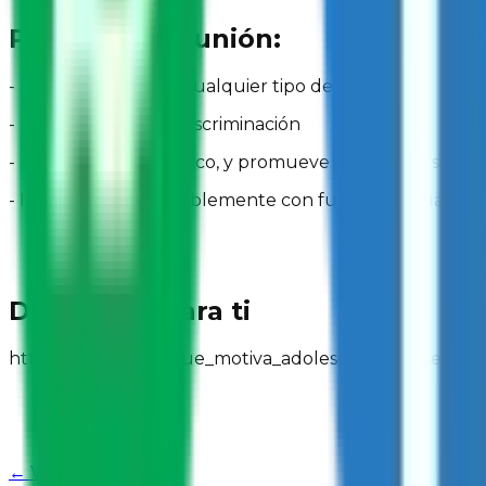
Promueve la unión:
- Denuncia o señala cualquier tipo de acoso
- Protesta contra la discriminación
- Sé solidario y empático, y promueve que las personas c
- Infórmate responsablemente con fuentes confiables
De interés para ti
https://sumate.mx/que_motiva_adolescentes_a_ser_lid
← Volver al Blog