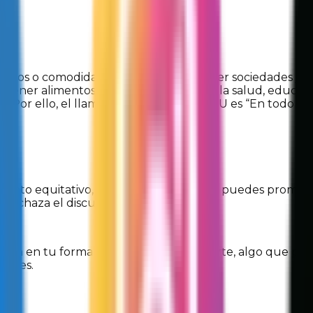
n lujos o comodidades. Trabajar para tener sociedades ju
tener alimentos suficientes, aención a la salud, educació
 Por ello, el llamado que realiza la ONU es “En todo lo 
rato equitativo, está en tus manos. Tú puedes promover 
rechaza el discurso de odio.
cia en tu forma de hablar y comportarte, algo que prob
entes.