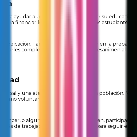
iña
 para ayudar a un niño o niña a continuar su educación
ara financiar los estudios de uno o más estudiantes.
po y dedicación. También puedes participar en la prepara
ultarles complejos, así evitarás que se desanimen al no 
lidad
versal y una atención de calidad para la población. Much
e como voluntario o voluntaria.
cáncer, o alguna otra enfermedad, o bien, participan en
más de trabajadores de la salud al día para seguir el rit