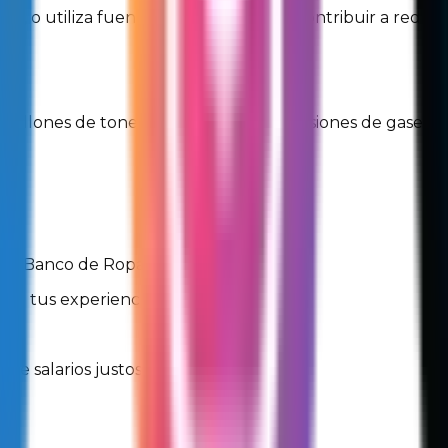
ares, o utiliza fuentes renovables para contribuir a reduc
00 millones de toneladas métricas de emisiones de gases d
s, Banco de Ropa, libros, etc.
con tus experiencias
ajo
ece salarios justos.