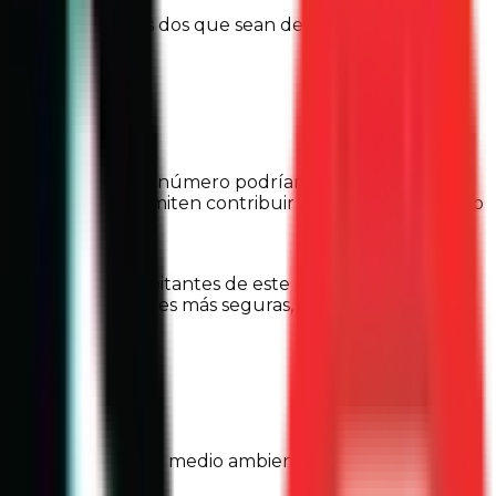
le, elige al menos dos que sean de tu interés y
ado. Frente a ese número podríamos pensar que las
esfuerzos, nos permiten contribuir al cuidado del medio
as y todos los habitantes de este planeta en favor de
limpio, tener ciudades más seguras, fomentar y respetar
 que más nos motiva: medio ambiente sano, una sociedad