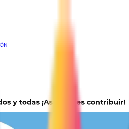
IÓN
os y todas ¡Así puedes contribuir!