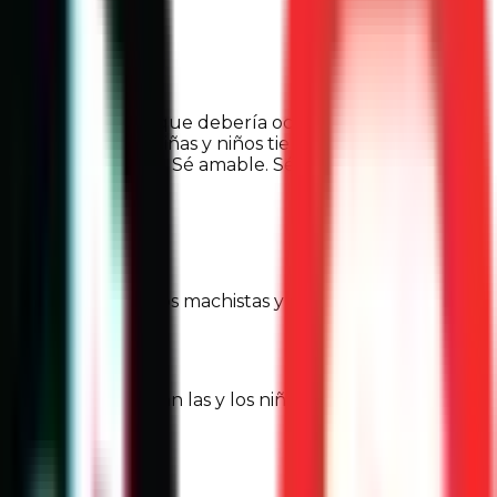
stas es un objetivo que debería ocuparnos a todos y
n de calidad; las niñas y niños tienen derecho al juego
que hagas, sé justo. Sé amable. Sé generoso”.
el rechazo a actos machistas y el lenguaje sexista, o
ablemente imitarán las y los niños. Anímalos a pensar