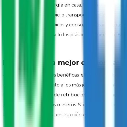
- Cambia el tipo de energía en casa. Instala páneles sol
- Deja el auto, vete en bici o transporte público
- Elige productos orgánicos y consume más verduras
- Repara y recicla. Tan solo los plásticos generaron 18
mundial.
Promueve una mejor economía:
- Dona a organizaciones benéficas: el Banco de Alimento
- Ofrece tu conocimiento a los más jóvenes. Oriéntalos 
- Defiende la igualdad de retribución por el mismo trab
- Deja propina a las y los meseros. Si eres empleador, ofr
- Utiliza materiales de construcción ecológicos.