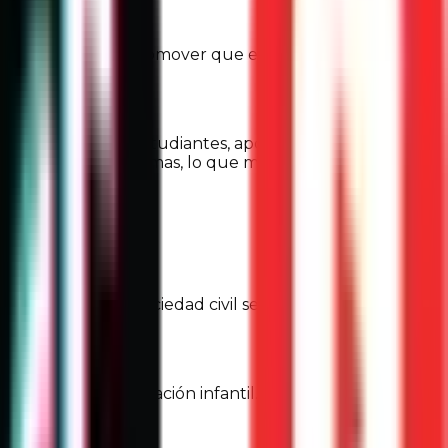
. Incluso puedes promover que en tu escuela o en tu
ción de uno o más estudiantes, apoyándolos con sus
entender ciertos temas, lo que muchas veces lleva a la
os grupos de la sociedad civil se encargan de esto, y
 jornadas de vacunación infantil. La ONU advierte que
mo.