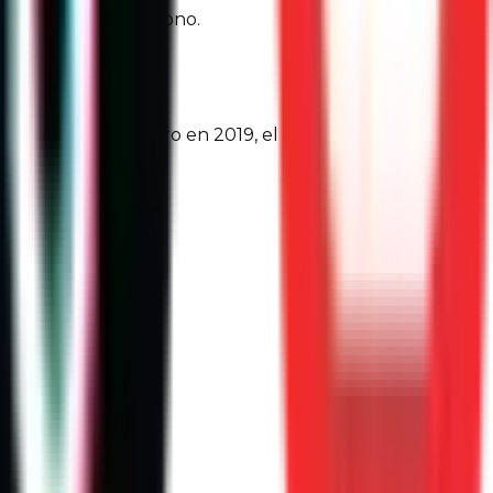
ir tu huella de carbono.
e efecto invernadero en 2019, el 3,4 % del total