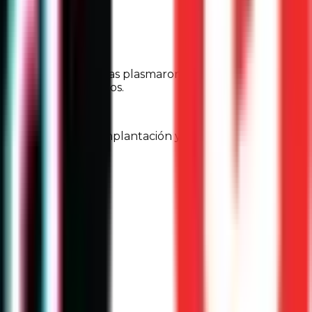
erechos humanos y las plasmaron en leyes nacionales
 de género, entre otros.
vocatorias para su implantación y seguimiento.