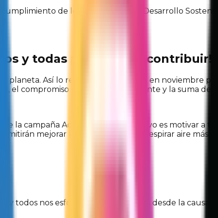
 cumplimiento de los 17 Objetivos de Desarrollo Sostenib
os y todas ¡Así puedes contribuir!
e planeta. Así lo reportó
ONU Habitat
en noviembre pas
idad, el compromiso con el medio ambiente y la suma de 
eve la campaña Actúa Ahora. Su objetivo es motivar a tod
rmitirán mejorar la calidad de vida al respirar aire más 
odas y todos nos esforzamos y trabajamos desde la causa