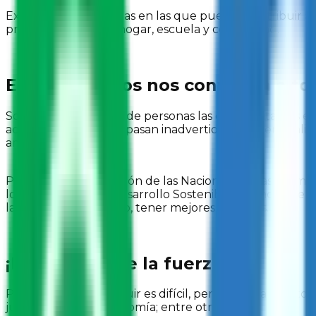
Existen diversas formas en las que puedes contribuir al
promuévelos en tu hogar, escuela y comunidad.
Estos objetivos nos convocan a tod
Somos 8 mil millones de personas las que habitamos est
acciones individuales pasan inadvertidas, pero en real
ambiente.
Por ello, la Organización de las Naciones Unidas promu
los 17 Objetivos de Desarrollo Sostenible, mismos que pe
la igualdad de género, tener mejores empleos.
¡La unión hace la fuerza!
Pensarás que contribuir es difícil, pero imagina que t
justa, una mejor economía; entre otros.