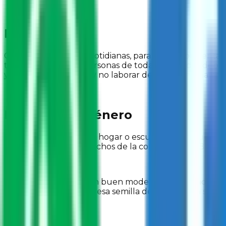
Elige tu causa
Cosas que para ti son cotidianas, para otros representa
todas. Por ejemplo, personas de todas las edades deben 
y sano esparcimiento, y no laborar desde temprana edad.
Igualdad de género
Que en tu comunidad, hogar o escuela se promueva el t
bien, defiende los derechos de la comunidad LGBTQ+ y 
Puedes también ser un buen modelo de igualdad y justi
con empatía y siembra esa semilla del respeto en sus m