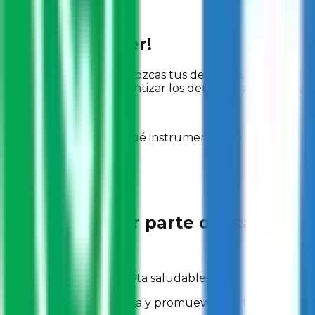
¡Saber es poder!
Es importante que conozcas tus derechos. La mayoría 
para, por ejemplo, garantizar los derechos a la salud y 
Infórmate acerca de qué instrumentos de derechos huma
¡Tú puedes ser parte del cambio!
Acciones para un planeta saludable:
- Ahorra energía en casa y promueve que todos lo hag