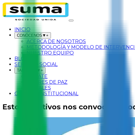
INICIO
CONÓCENOS
▼
+
ACERCA DE NOSOTROS
METODOLOGÍA Y MODELO DE INTERVENC
NUESTRO EQUIPO
BLOG
SERVICIO SOCIAL
TALLERES
▼
+
SÚMATE
LÍDERES DE PAZ
MURALES
GESTIÓN INSTITUCIONAL
Estos objetivos nos convocan a tod