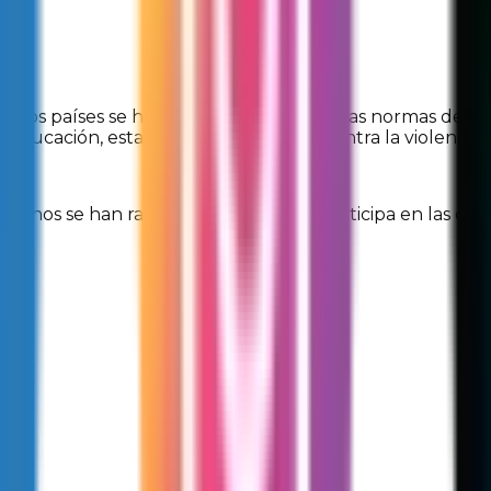
de los países se han comprometido con las normas de d
la educación, establecer protecciones contra la violencia
nos se han ratificado en México y participa en las con
an