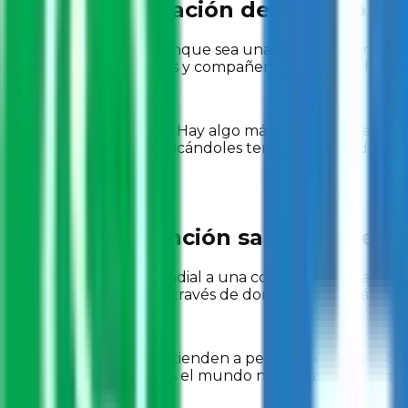
Apoya la educación de un niño o n
Si es posible, aporta aunque sea una pequeña cantidad
trabajo tus compañeras y compañeros recauden fondos p
El dinero no lo es todo. Hay algo más valioso: tu tiem
tareas escolares, o explicándoles temas que puedan res
decersión escolar.
Exige una atención sanitaria de ca
Existe un llamado mundial a una cobertura sanitaria uni
tú podrías apoyarlos a través de donativos o sumándot
Estos grupos sociales atienden a personas que padecen 
en los próximos 10 años el mundo necesitará 10 millones 