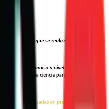
lardo
teresarse en lo que se realiza en ciencia, y a los
mueve el compromiso a nivel nacional e
responsable de la ciencia para el beneficio de
ón de soluciones basadas en pruebas para los