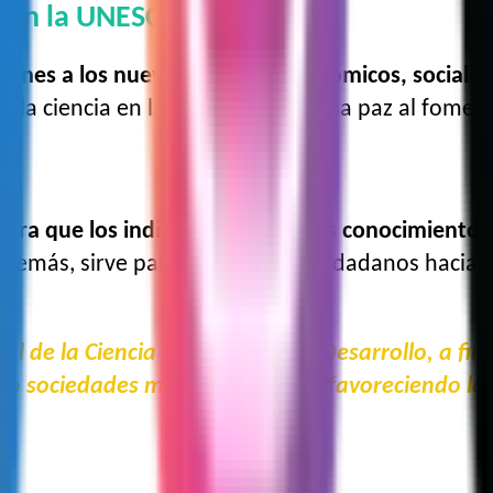
según la UNESCO
uciones a los nuevos desafíos económicos, sociale
de la ciencia en la construcción de la paz al fomen
 para que los individuos tengan los conocimientos
demás, sirve para atraer a los ciudadanos hacia 
 de la Ciencia para la Paz y el Desarrollo, a fi
do sociedades más sostenibles y favoreciendo la