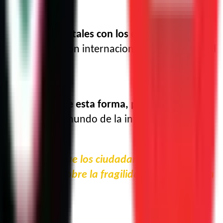
s y medioambientales con los que construir un
tar la cooperación internacional para alcanzar el
 necesarios y, de esta forma, puedan elegir sus
el apasionante mundo de la investigación.
n de promover que los ciudadanos estén
 comprensión sobre la fragilidad del planeta en