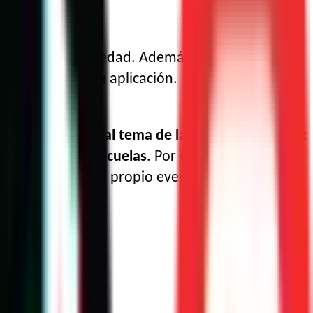
ercibida por la sociedad. Además, promueve el
 la sociedad a su aplicación.
ctores en torno al tema de la ciencia para la paz
alumnos de las escuelas
. Por ello,
esta
llo organizando su propio evento o actividad ese