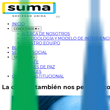
INICIO
CONÓCENOS
▼
+
ACERCA DE NOSOTROS
METODOLOGÍA Y MODELO DE INTERVENC
NUESTRO EQUIPO
BLOG
SERVICIO SOCIAL
TALLERES
▼
+
SÚMATE
LÍDERES DE PAZ
MURALES
GESTIÓN INSTITUCIONAL
La ciencia también nos permite co