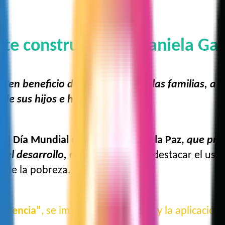
te construir paz”: Daniela Gal
 en beneficio de la población; a las familias, a in
de sus hijos e hijas.
 el
Día Mundial de la Ciencia para la Paz,
que pro
y el desarrollo,
con el objetivo de destacar el uso 
ón de la pobreza.
a ciencia”
, se impulsa el desarrollo y la aplicaci