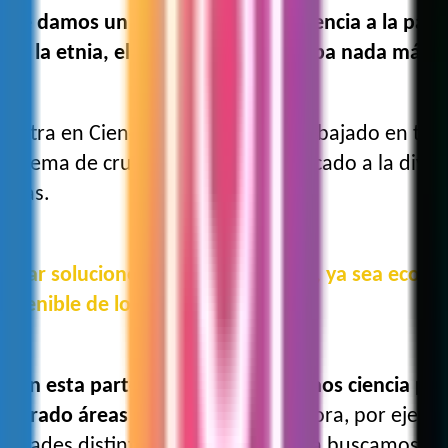
e le damos un enfoque como de ciencia a la paz.
ra, la etnia, el género, no importaba nada más, 
maestra en Ciencias Biológicas ha trabajado en te
 el tema de crustáceos y se ha dedicado a la divu
ncias.
hallar soluciones a nuevos desafíos, ya sea econ
stenible de lo que se conocía”.
en esta parte. Si bien divulgábamos ciencia para 
contrado áreas de oportunidad
. Ahora, por ejemp
acidades distintas a nosotros; ahora buscamos tal