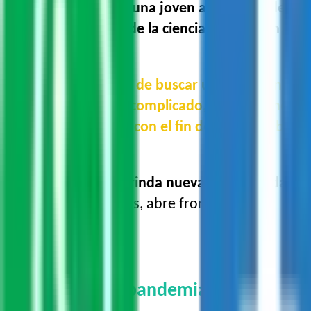
Daniela Gallardo es una joven académica del
Ce
Indica que
el papel de la ciencia es también el d
“Esta inquietud de buscar una solución nos
puede ser algo complicado, entonces hemos 
distintas áreas, con el fin de lograr un bue
La ciencia, añade, brinda nuevas oportunidades
del tiempo y, además, abre fronteras.
Un ejemplo, la pandemia