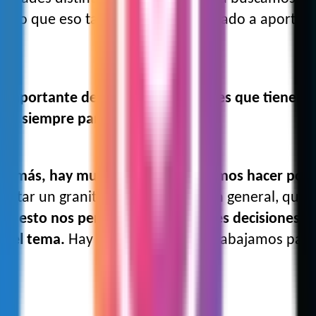
 creo que eso también nos ha ayudado a aportar u
 importante decir a las y los jóvenes que tienen 
stará siempre para todos.
irnos más, hay mucho más que podemos hacer por 
ar un granito. A la población en general, que se
nte, esto nos permite tomar mejores decisiones p
e el tema.
Hay instituciones que trabajamos para 