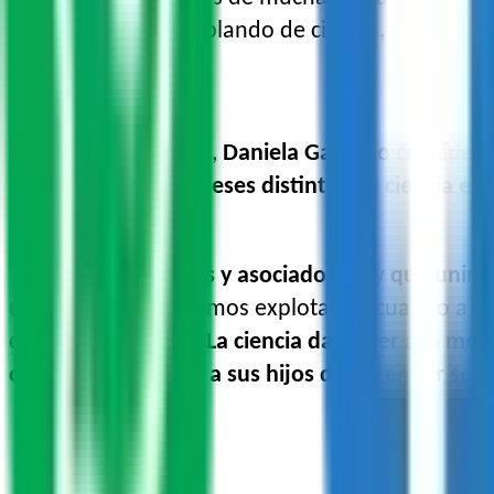
mexicanas, pero hablando de ciencia, entonces,
opciones”.
Dentro de todo esto,
Daniela Gallardo considera
discapacidad o intereses distintos; la ciencia e
“Y
o le diría a colegas y asociados: hay que un
un medio que podemos explotar en cuando a aport
que brinda mucho.
La ciencia da poder a la me
den la oportunidad a sus hijos de aprender sobr