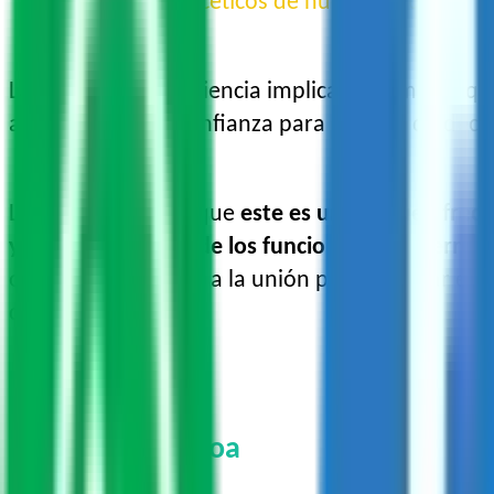
desafíos polifacéticos de nuestro mundo.
La confianza en la ciencia implica la forma en q
aumento de esa confianza para la toma de decisio
La
UNESCO
señala que
este es un día que ofrece
y el desarrollo
,
desde los funcionarios gubernam
organización anima a la unión para celebrar el D
día.
Ciencia en Sinaloa