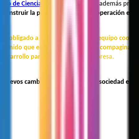
ntro de Ciencias de Sinaloa (CCS)
, y además presi
e construir la paz al fomentar la cooperación entr
 ha obligado a hacer un trabajo en equipo coope
tenido que encontrar la forma de compaginar bien
n desarrollo para la comunidad”
, expresa.
, nuevos cambios de acción para la sociedad en g