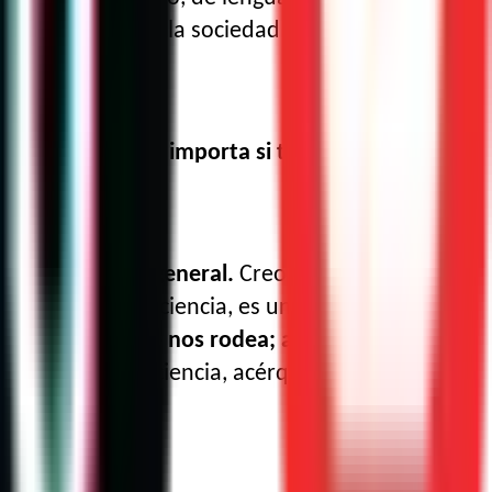
n granito más a la sociedad y dar más
más opciones, no importa si tienen alguna
la población en general.
Creo que la ciencia es
 acerquen a la ciencia, es un lugar muy bonito
ara el medio que nos rodea; a los papás, que
acercarlos a la ciencia, acérquense”, convoca.