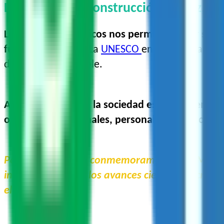
La ciencia y la construcción de paz, 
Los avances científicos nos permiten hallar sol
futuro sostenible.
La
UNESCO
enfatiza el papel 
desarrollo sostenible.
Acercar la ciencia a la sociedad es fundamental
opciones profesionales, personales y políticas.
A
Por ello, cada año conmemoramos el Día Mundial
informados sobre los avances científicos, crean
el que vivimos.