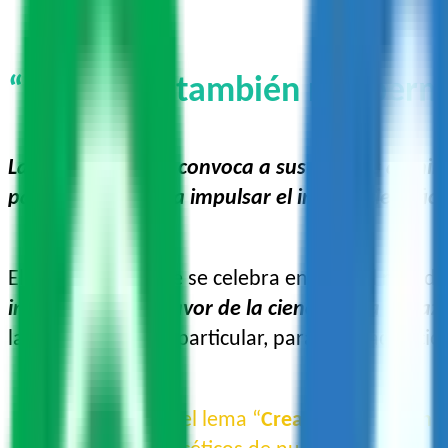
“La ciencia también nos permi
La joven científica convoca a sus colegas a unirse
padres y madres, a impulsar el interés científico 
El 10 de noviembre se celebra en todo el mundo
internacional en favor de la ciencia para la paz 
las sociedades, en particular, para la erradicaci
Este año, bajo el lema “
Crear confianza en l