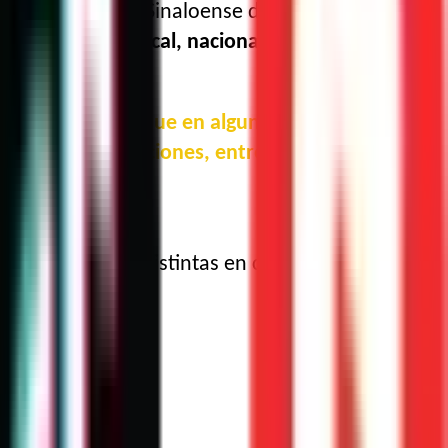
de la Asociación Sinaloense de Astronomía.
e cierto sector local, nacional o internacional.
rativo, que creo que en algunos ámbitos
 entre instituciones, entre científicos de
eneral,
visiones distintas en cuanto a inversión