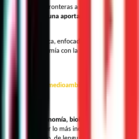
Se trata de abrir fronteras a través de la ciencia.
sino que tuvieras una aportación”
, comenta.
mas de Física médica, enfocados principalmente a
lgación de astronomía con la que también realiza
ómicos, sociales o medioambientales, con los
acercar la astronomía, biología, la ciencia y
lo, intentamos ser lo más incluyentes posible,
leres, por ejemplo, de lenguaje de señas