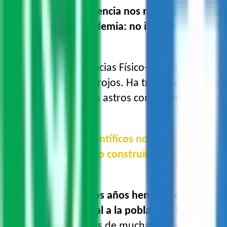
“
Pensamos que la ciencia nos rodea y no siempr
Por ejemplo, la pandemia: no importaba la cultu
La licenciada en Ciencias Físico-matemáticas y 
la sangre y glóbulos rojos. Ha trabajado además
observaciones de los astros con el Centro de Cie
“Los avances científicos nos han permitido 
que se ha podido construir un futuro más so
“
En estos últimos dos años hemos crecido mucho 
tecnología en general a la población, hemos en
invitar conferencistas de muchas áreas, con cap