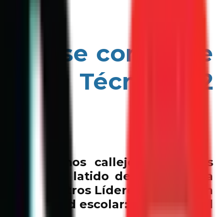
 hop se convierte
ndaria Técnica 72
gines ritmos callejeros o rimas
ede ser el latido de la paz en la
vimos. Nuestros Líderes de Paz han
a comunidad escolar: “Semillas del