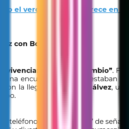
do el verde del futuro crece en la
a paz con Bony Gálvez.
onvivencia: Súmate al Cambio”
. Fu
e una encuesta de salida, estaban li
 con la llegada de
Bony Gálvez
, un 
rupo.
 un “teléfono descompuesto” de señas 