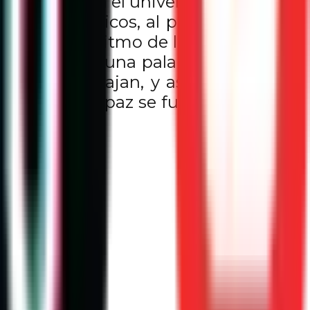
s de lleno en el universo musical. Les
cómo los chicos, al principio con los
el beat. ¡El ritmo de la paz ya estaba
ny les pidió una palabra al azar y les
ones que encajan, y así empezaron a
 cada líder de paz se fue con la misión