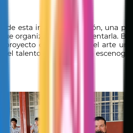
e de esta innovadora acción, una pod
co que organizaron para presentarla. Ba
te proyecto demostró que el arte urb
r el talento juvenil en una escenograf