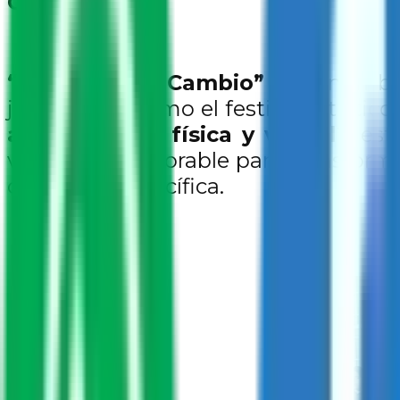
Cambio”.
“Semillas del Cambio”
es el nombr
jóvenes, así como el festival artísti
a la agresión física y verbal”
, es
vehículo inmejorable para transforma
convivencia pacífica.