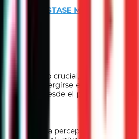
 Secundaria STASE Matutino.
e un momento crucial, después de un
stos para sumergirse en algo nuevo y
artista que, desde el primer instante,
para explicar la percepción y cómo un