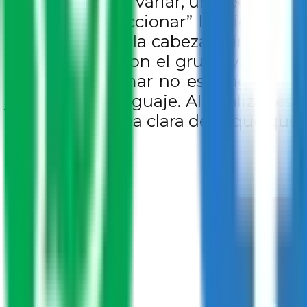
mensaje puede variar, una lección vis
enseñó a “diseccionar” los tiempos d
pies, luego con la cabeza y finalment
en el cuerpo! Con el grupo ya conecta
mostró que rimar no es magia, sino
jugar con el lenguaje. Al finalizar es
de traer una idea clara de lo que querí