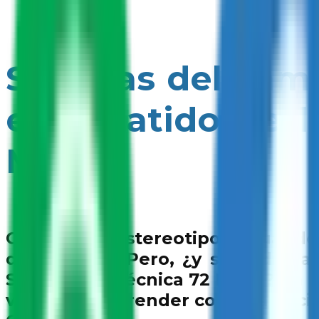
Semillas del cam
en el latido de 
Mixta.
Olvida los estereotipos. Cuand
desafiantes. Pero, ¿y si te dije
Secundaria Técnica 72 Mixta? En S
vuelto a sorprender con una inici