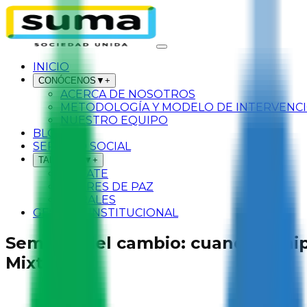
INICIO
CONÓCENOS
▼
+
ACERCA DE NOSOTROS
METODOLOGÍA Y MODELO DE INTERVENC
NUESTRO EQUIPO
BLOG
SERVICIO SOCIAL
TALLERES
▼
+
SÚMATE
LÍDERES DE PAZ
MURALES
GESTIÓN INSTITUCIONAL
Semillas del cambio: cuando el hip
Mixta.