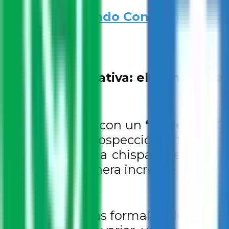
Sembrando Conciencia: cuan
La génesis creativa: el ritmo de l
Todo comenzó con un
“Taller de C
proceso de introspección a través d
emocionante. La chispa se encendió
conectó de manera increíble con el g
Bony, lejos de las formalidades, usó