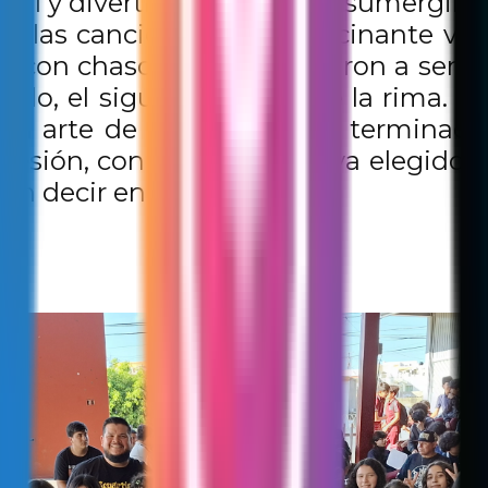
ual y divertida. Luego, nos sumergimo
e las canciones, y fue fascinante ver 
e con chasquidos, empezaron a sentir 
do, el siguiente paso fue la rima. Bo
 el arte de encontrar esas terminaci
a sesión, con un beat base ya elegido,
an decir en la letra.