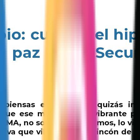
bio: cuando el hip
la paz en la Secu
o piensas en hip hop, quizás ima
ra que ese mismo pulso vibrante pu
UMA, no solo lo imaginamos, lo vi
ativa que vibró en cada rincón de l