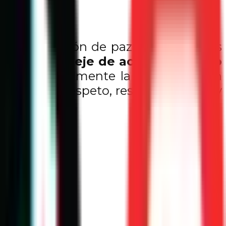
erosa canción de paz creada por los
jo el potente
eje de acción “Digo no
ano, especialmente la música, es un
ía viva de respeto, responsabilidad y