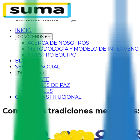
INICIO
CONÓCENOS
▼
+
ACERCA DE NOSOTROS
METODOLOGÍA Y MODELO DE INTERVENC
NUESTRO EQUIPO
BLOG
SERVICIO SOCIAL
TALLERES
▼
+
SÚMATE
LÍDERES DE PAZ
MURALES
GESTIÓN INSTITUCIONAL
Conoce las tradiciones mexicanas: