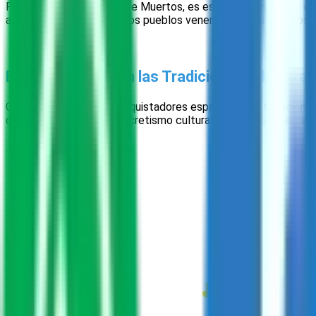
Para comprender el Día de Muertos, es esencial sumergirse en 
aztecas y los mayas. Estos pueblos veneraban a sus muertos a t
El sincretismo con las Tradiciones religiosas
Con la llegada de los conquistadores españoles, las tradicion
conocemos hoy. Este sincretismo cultural es clave para entender