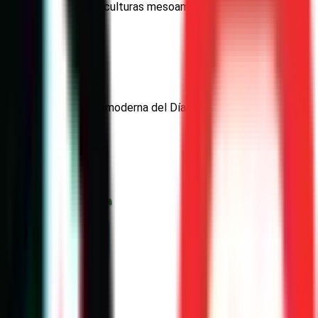
ígenes en las antiguas culturas mesoamericanas, como los
rte.
do origen a la versión moderna del Día de Muertos que