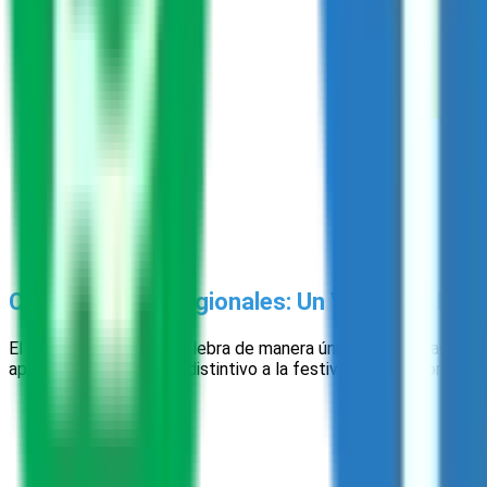
Celebraciones Regionales: Un Vistazo a la Di
El Día de Muertos se celebra de manera única en diversas regi
aporta su propio toque distintivo a la festividad. Descubre las