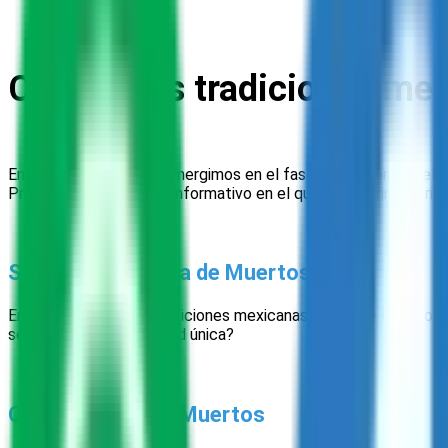
Conoce las tradiciones mex
En este artículo, nos sumergimos en el fascinante mundo del Dí
Prepárate para un viaje informativo en el que descubrirás la riq
Significado del Día de Muertos
En el corazón de las tradiciones mexicanas, el Día de Muertos,
se originó esta festividad única?
Orígen del Día de Muertos