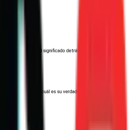
iones mexicanas y el significado detrás del 02 de noviembre.
 han fallecido. ¿Pero cuál es su verdadero significado y cómo