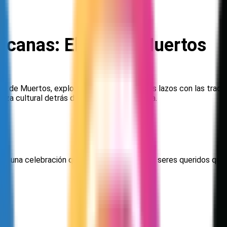
icanas: El Día de Muertos
a de Muertos, explorando sus orígenes, sus lazos con las tradic
ueza cultural detrás de esta festividad única.
 es una celebración que rinde homenaje a los seres queridos que