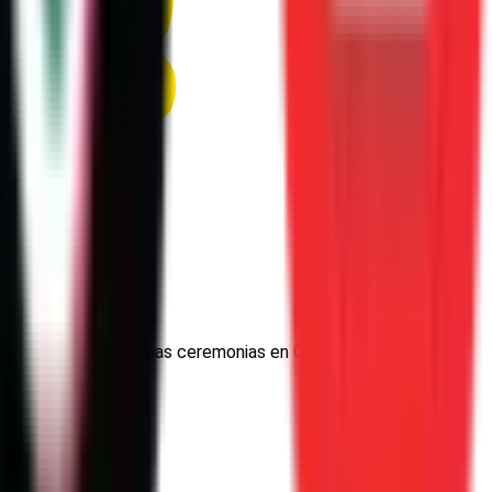
éxico hasta las serenas ceremonias en Oaxaca, cada lugar
especial.