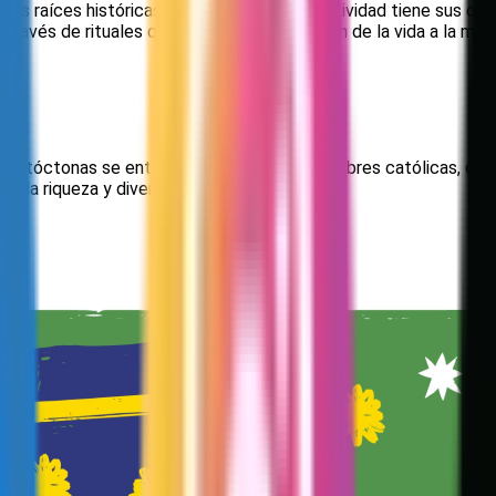
sus raíces históricas. Se cree que esta festividad tiene sus or
ravés de rituales que honraban la transición de la vida a la mue
es autóctonas se entrelazaron con las costumbres católicas, dan
 la riqueza y diversidad de la festividad.