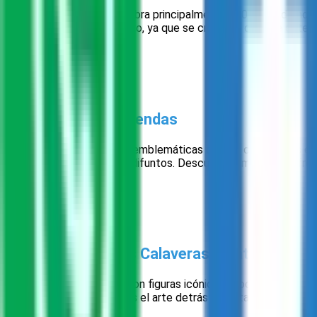
El Día de Muertos se celebra principalmente el 01 y 02 de nov
especialmente significativo, ya que se cree que durante este dí
La Creación de Ofrendas
Una de las prácticas más emblemáticas del Día de Muertos es 
la comida favorita de los difuntos. Descubre cómo estas ofren
Desmitificando las Calaveras y Catrinas
Las calaveras y catrinas son figuras icónicas asociadas con e
humorístico. Exploraremos el arte detrás de estas creaciones y