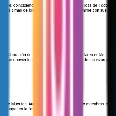
iembre, coincidiendo con las festividades católicas de Todos lo
a, las almas de los difuntos regresan para reunirse con sus sere
la elaboración de ofrendas. Estos coloridos altares están llen
das se convierten en puentes entre el mundo de los vivos y el d
l Día de Muertos. Aunque suelen percibirse como macabras, esta
 su papel en la festividad.