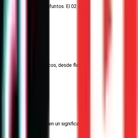
s Santos y Todos los Difuntos. El 02 de noviembre es
s queridos.
os de elementos simbólicos, desde flores de cempasúchil hasta
e los muertos.
s representaciones tienen un significado profundo y a menudo