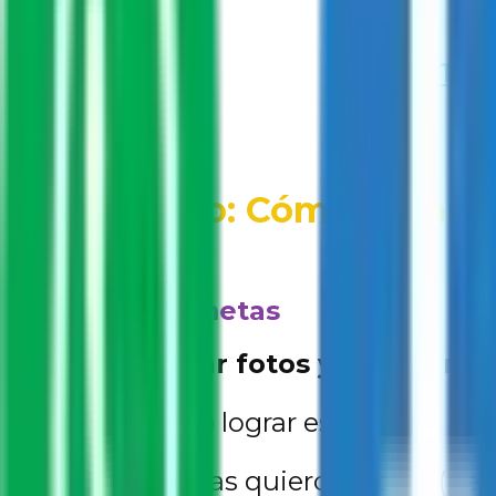
Trab
Paso a Paso: Cómo Crear t
1. Define tus metas
Antes de pegar fotos y frases, nec
¿Qué quiero lograr este año?
¿En qué áreas quiero crecer? (per