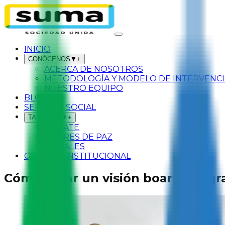
INICIO
CONÓCENOS
▼
+
ACERCA DE NOSOTROS
METODOLOGÍA Y MODELO DE INTERVENC
NUESTRO EQUIPO
BLOG
SERVICIO SOCIAL
TALLERES
▼
+
SÚMATE
LÍDERES DE PAZ
MURALES
GESTIÓN INSTITUCIONAL
Cómo crear un visión board y logra