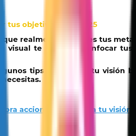
r tus objetivos este 2025
el que realmente cumples tus metas
ta visual te ayudará a enfocar tus
gunos tips para crear tu visión bo
 necesitas.
pora acciones positivas a tu visión