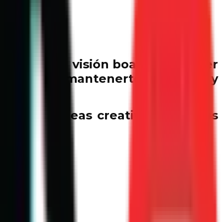
? Crear un visión board puede ser
 objetivos, mantenerte motivado y
ard con ideas creativas, consejos
 board