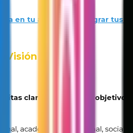
aja en tu actitud para lograr tus 
u Visión Board
esitas claridad sobre tus objetivos
sonal, académico, profesional, social, 