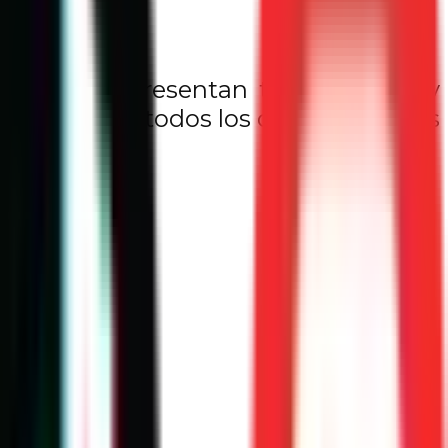
ses que representan tus objetivos y
e, al verlo todos los días, te inspires
 presentes.
a tu vida.