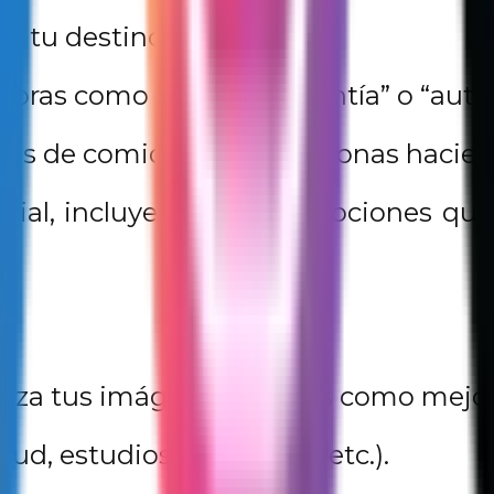
de tu destino soñado.
bras como “poder”, “valentía” o “auto
tos de comida sana o personas haciend
erial, incluye también emociones que 
iza tus imágenes y frases como mejor 
ud, estudios, relaciones, etc.).