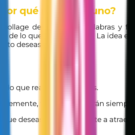
 por qué necesitas uno?
collage de imágenes, palabras y fra
 de lo que quieres lograr. La idea es qu
anto deseas.
es lo que realmente quieres.
antemente, tus metas estarán siempre
 que deseas puede ayudarte a atraerlo 