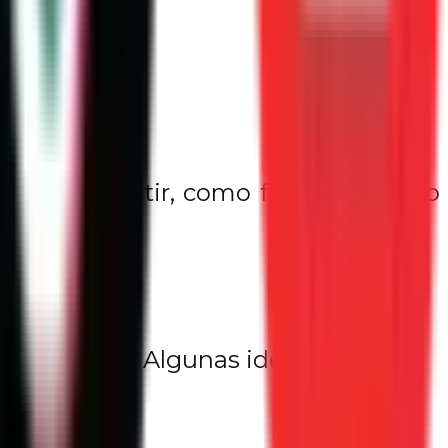
estima”.
o ejercicio.
quieras sentir, como felicidad, paz o
te parezca. Algunas ideas: