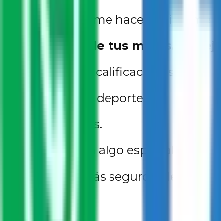
¿Qué cosas me hacen feliz o me i
Haz una lista de tus metas. Por ej
Mejorar mis calificaciones.
Practicar un deporte.
Leer 10 libros.
Ahorrar para algo especial.
Sentirme más seguro/a de mí mis