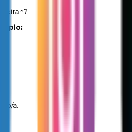
nspiran?
emplo:
mo/a.