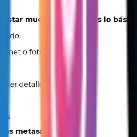
gastar mucho. Aquí tienes lo básico
clado.
ternet o fotos.
quier detalle creativo.
sas
tus metas: