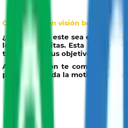
Cómo crear un visión board y logra
¿Quieres que este sea el año en 
lo que necesitas. Esta herramien
trabajar por tus objetivos.
A continuación te compartimos al
prácticos y toda la motivación que
Incor