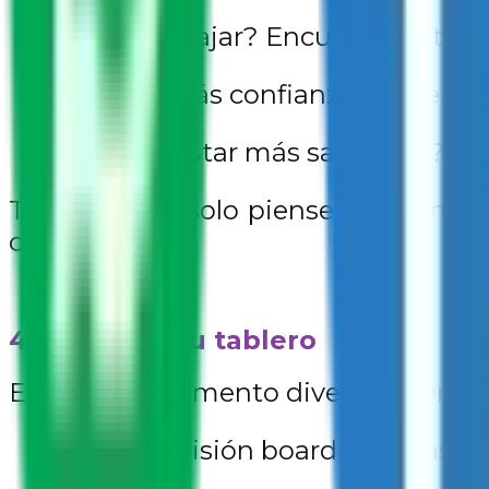
¿Quieres viajar? Encuentra fotos 
¿Buscas más confianza? Elige pala
¿Quieres estar más saludable? Fo
Tip extra: No solo pienses en lo mat
confianza.
4. Organiza tu tablero
Este es un momento divertido. Organ
Divide tu visión board en áreas (sal