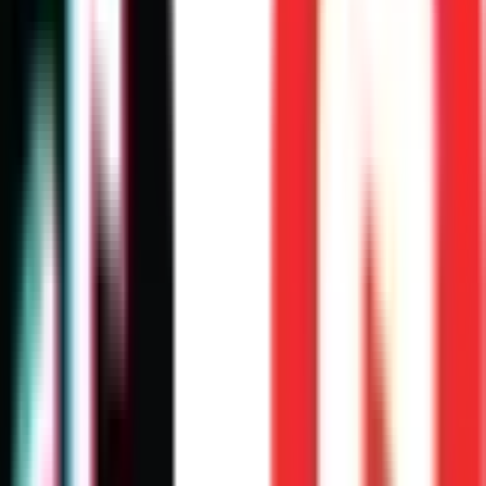
metas
. Pregúntate:
emocional)