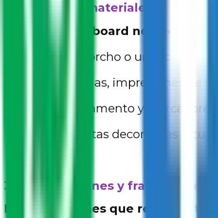
2. Reúne tus materiales
Para tu visión board no necesitas 
Cartulina, corcho o un tablero reci
Revistas viejas, impresiones de in
Tijeras, pegamento y marcadores.
Stickers, cintas decorativas o cual
3. Elige imágenes y frases podero
Busca imágenes que representen 