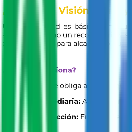
¿Qué es un Visión Board y
Un visión board es básicamente un 
sueños. Es como un recordatorio visual
a tomar acción para alcanzar lo que t
¿Por qué funciona?
Claridad:
Te obliga a pensar qué 
Motivación diaria:
Al verlo const
Ley de atracción:
Enfocarte en lo