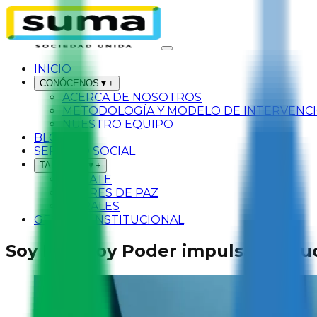
INICIO
CONÓCENOS
▼
+
ACERCA DE NOSOTROS
METODOLOGÍA Y MODELO DE INTERVENC
NUESTRO EQUIPO
BLOG
SERVICIO SOCIAL
TALLERES
▼
+
SÚMATE
LÍDERES DE PAZ
MURALES
GESTIÓN INSTITUCIONAL
Soy Paz, Soy Poder impulsará educ