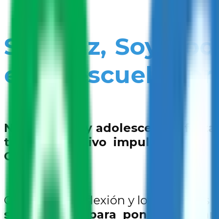
Soy Paz, Soy Pod
en 13 escuelas pr
Niñas, niños y adolescentes forta
taller educativo impulsado por
Cultura
Con juegos, reflexión y los derecho
se preparan para poner en marc