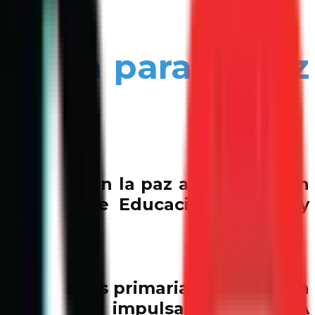
ación para la paz
án
mpromiso con la paz a través de un
cretaría de Educación Pública y
,
13 escuelas primarias de Culiacán
 Soy Poder”, impulsado por SUMA