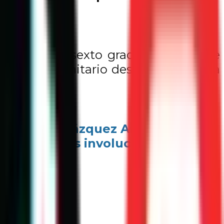
 y Cultura.
to, quinto y sexto grado para que se
lar y comunitario desde una cultura
acó Iván Velázquez Aréchiga,
 de las y los involucrados y