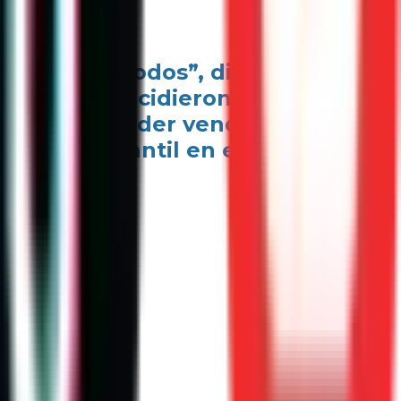
ruir entre todos”, dijo Víctor
mólogos coincidieron en que
Paz, Soy Poder vendría a
ad estudiantil en ellos.