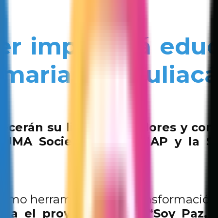
er impulsará educ
imarias de Culiac
lecerán su liderazgo, valores y co
 SUMA Sociedad Unida IAP y la Se
s como herramientas de transformación
ha el proyecto piloto “Soy Paz,