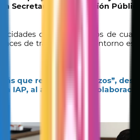
 la Secretaría de Educación Pública
capacidades de niñas y niños de cuar
paces de transformar su entorno esco
más que redoblar esfuerzos”, dest
a IAP, al agradecer la colaboración