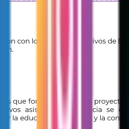
eron con los equipos directivos de las
ión.
rias que formarán parte del proyecto 
ctivos asistentes. La noticia se co
 la educación en valores y la convive