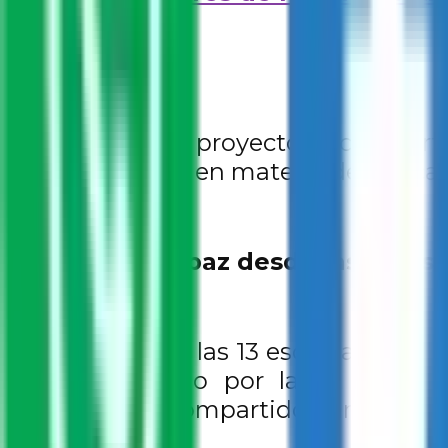
Los detalles del proyecto se comparti
las autoridades en materia de educac
Unidos por la paz desde las aulas
La selección de las 13 escuelas prima
con entusiasmo por las y los dire
compromiso compartido para fortalecer
2025-2026.