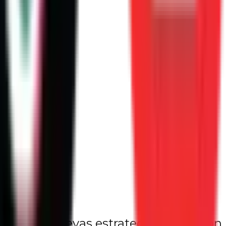
n lujo
rmularon nuevas estrategias de acción