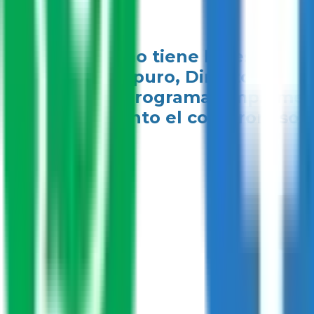
“El Gobierno tiene la responsab
Manuel Aispuro, Director de la
hay otros programas implement
reforzar tanto el compromiso, 