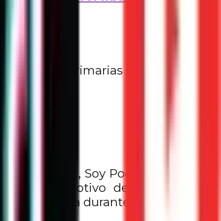
 13 escuelas primarias seleccionadas y
piloto Soy Paz, Soy Poder fue recibida
nvirtió en motivo de celebración y
ncia pacífica durante el ciclo escolar