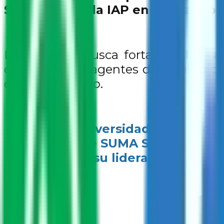
Sociedad Unida IAP en alianza con
La iniciativa busca fortalecer las 
conviertan en agentes de cambio ca
de paz y respeto.
“Ante la adversidad, no queda 
Director de SUMA Sociedad Unid
reconocer su liderazgo.