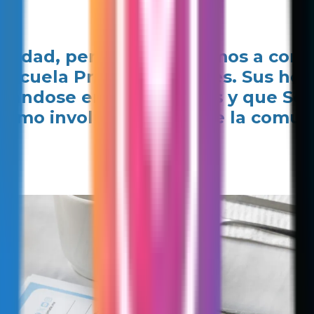
ilidad, pero la paz la vamos a const
 Escuela Primaria Sócrates. Sus ho
ándose en sus escuelas y que Soy 
como involucramiento de la comunid