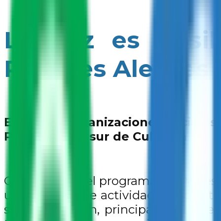
La Paz es Posi
Parques Alegres 
Escuelas, organizaciones sociale
Posible en el sur de Culiacán
Como parte del programa La Paz es
un conjunto de actividades recreativ
sur de Culiacán, principalmente de 