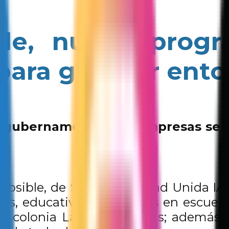
ble, nuevo pro
para generar ento
s, gubernamentales y empresas se 
 Posible, de SUMA Sociedad Unida IA
as, educativas y artísticas en escuel
la colonia Lázaro Cárdenas; además,