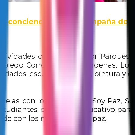
 y conciencia en una campaña de 
actividades coordinadas por Parques 
 Toledo Corro y Lázaro Cárdenas. Los
idades, escuela de fútbol, pintura y cl
uelas con los programas Soy Paz, Soy
studiantes por centro educativo para 
ndo con los murales por la paz.