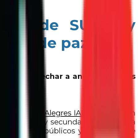
grama de SUMA y
rnos de paz
unen para echar a andar La Paz es
P y
Parques Alegres IAP
, se realizarán
as primarias y secundarias de la zona
 en parques públicos y parroquias se