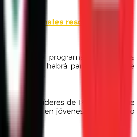
apoyo a animales rescatados
Alegres en el programa El Parque es
 talleres que habrá para personas de
ub de tareas.
 Poder, y Líderes de Paz, en los que
convertirlos en jóvenes con liderazgo