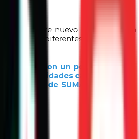
tancia de este nuevo programa para
 la unión de diferentes actores.
rresponde y con un poquito más
erzos y capacidades cada uno de
iga, Director de SUMA Sociedad