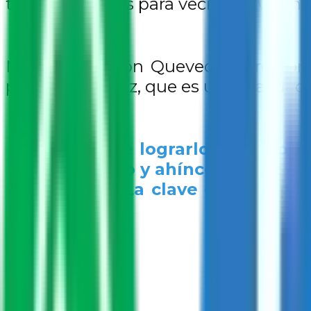
tendrán talleres para vecinas y vecin
Miguel Calderón Quevedo, Director
promover la paz, que es una realidad g
“Es posible lograrlo si y sól
de empeño y ahínco. La paz es 
nosotros. La clave está en po
Unida IAP.