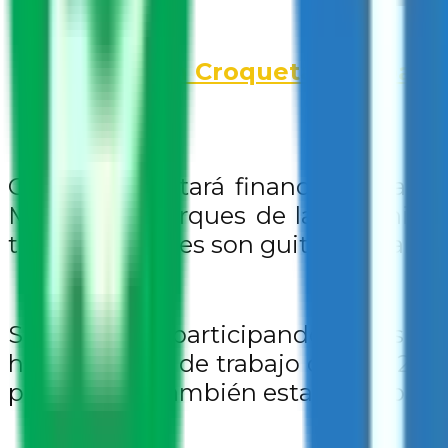
“Misión Croqueta”, empatía
ConCrédito estará financiando las 
Mío, en los parques de las colonias
todas las edades son guitarra, manual
SUMA estará participando en las esc
hacen grupos de trabajo de 10 a 25 e
positivo. Así también estarán trabaja