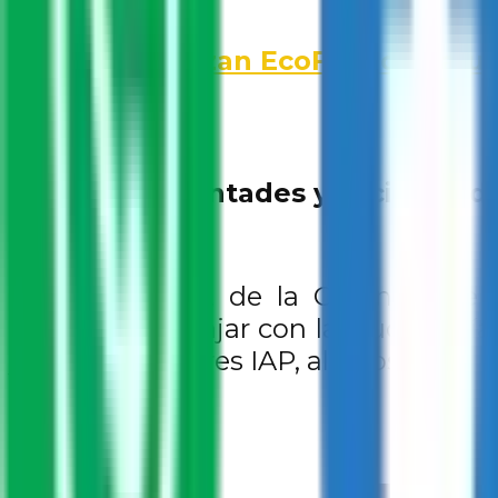
Realizan EcoFest con alum
Unión de voluntades y acciones d
Marcela Bazán, de la Gerencia de 
buscando trabajar con la ciudadaní
y Parques Alegres IAP, aliados con i