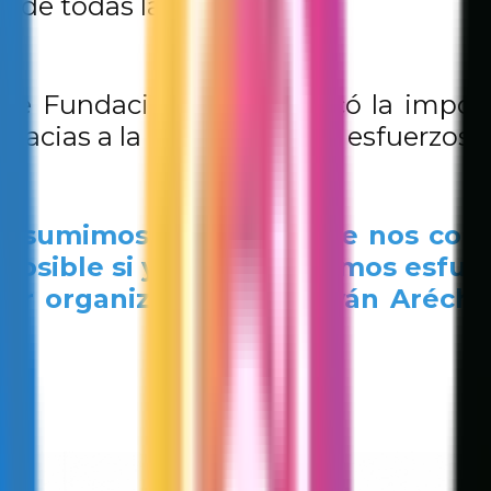
os de todas las edades.
 de Fundación GC1, destacó la impor
racias a la articulación de esfuerzos y
o si asumimos esa parte que nos co
posible si y sólo si sumamos esfu
der organizarnos”, dijo Iván Aréch