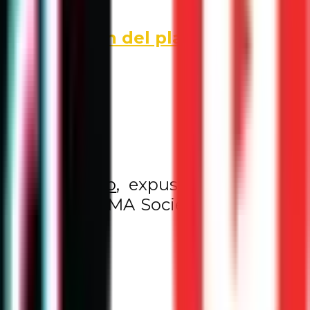
s por el bien del planeta.
 de
ConCrédito
, expuso que estaban
iales, como SUMA Sociedad Unida IAP
ra cumplir.