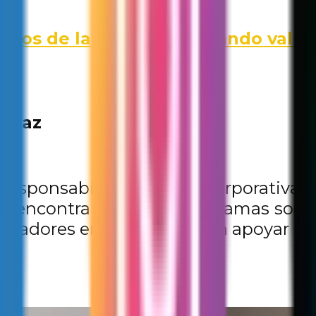
nos de la ETI 90, inculcando valore
e paz
Responsabilidad Social Corporativa
a y encontraron en los programas soc
ndicadores en los que podían apoyar pa