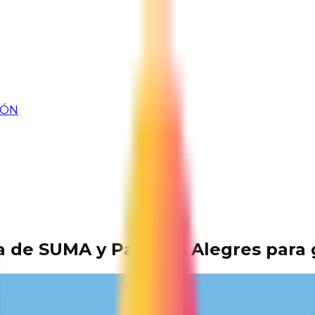
IÓN
a de SUMA y Parques Alegres para 