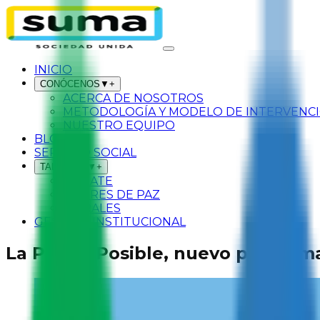
INICIO
CONÓCENOS
▼
+
ACERCA DE NOSOTROS
METODOLOGÍA Y MODELO DE INTERVENC
NUESTRO EQUIPO
BLOG
SERVICIO SOCIAL
TALLERES
▼
+
SÚMATE
LÍDERES DE PAZ
MURALES
GESTIÓN INSTITUCIONAL
La Paz es Posible, nuevo program